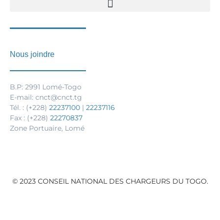
Nous joindre
B.P: 2991 Lomé-Togo
E-mail: cnct@cnct.tg
Tél. : (+228)
22237100
|
22237116
Fax : (+228)
22270837
Zone Portuaire, Lomé
© 2023 CONSEIL NATIONAL DES CHARGEURS DU TOGO.