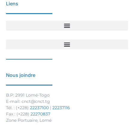
Liens
Nous joindre
B.P: 2991 Lomé-Togo
E-mail: cnct@cnct.tg
Tél. : (+228)
22237100
|
22237116
Fax : (+228)
22270837
Zone Portuaire, Lomé