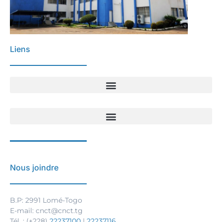
Liens
Nous joindre
B.P: 2991 Lomé-Togo
E-mail: cnct@cnct.tg
Tél. : (+228)
22237100
|
22237116